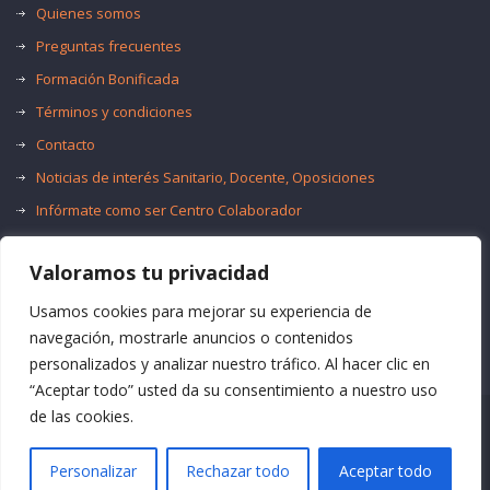
Quienes somos
Preguntas frecuentes
Formación Bonificada
Términos y condiciones
Contacto
Noticias de interés Sanitario, Docente, Oposiciones
Infórmate como ser Centro Colaborador
Trabaja con nosotros
Valoramos tu privacidad
Oferta de Empleo Público
Bolsas de Empleo
Usamos cookies para mejorar su experiencia de
navegación, mostrarle anuncios o contenidos
personalizados y analizar nuestro tráfico. Al hacer clic en
“Aceptar todo” usted da su consentimiento a nuestro uso
de las cookies.
© Formación Acma
Personalizar
Rechazar todo
Aceptar todo