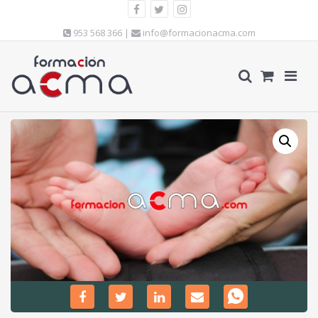
953 568 366 |
info@formacionacma.com