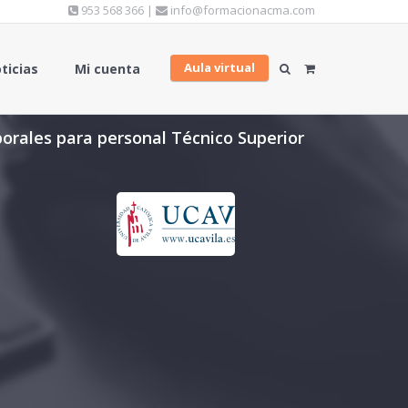
953 568 366 |
info@formacionacma.com
Aula virtual
ticias
Mi cuenta
borales para personal Técnico Superior