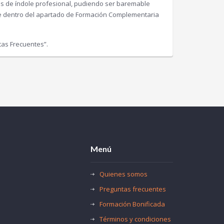
es de índole profesional, pudiendo ser baremable
re dentro del apartado de Formación Complementaria
tas Frecuentes”.
Menú
Quienes somos
Preguntas frecuentes
Formación Bonificada
Términos y condiciones