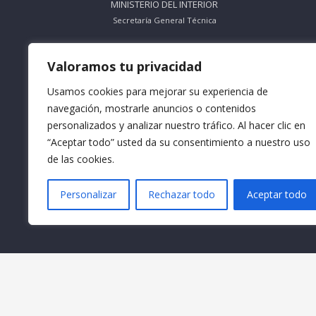
MINISTERIO DEL INTERIOR
Secretaría General Técnica
ORGANISMO SIN ÁNIMO DE LUCRO
Valoramos tu privacidad
Nº Registro 612695
Usamos cookies para mejorar su experiencia de
Teléfono: 953 56 83 66
navegación, mostrarle anuncios o contenidos
personalizados y analizar nuestro tráfico. Al hacer clic en
Horario Mañana: De Lunes a Viernes
9:30 a 13:30
“Aceptar todo” usted da su consentimiento a nuestro uso
de las cookies.
Horario Tarde: De Lunes a Jueves
16:30 a 18:30
Personalizar
Rechazar todo
Aceptar todo
Email: info@formacionacma.com
© Formación Acma