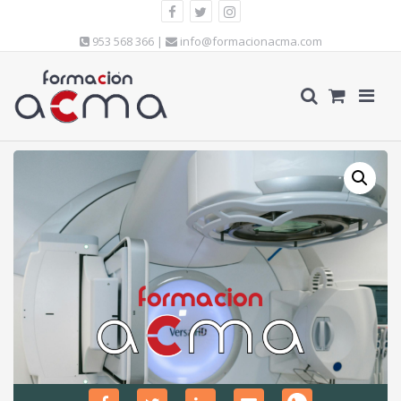
953 568 366 |
info@formacionacma.com