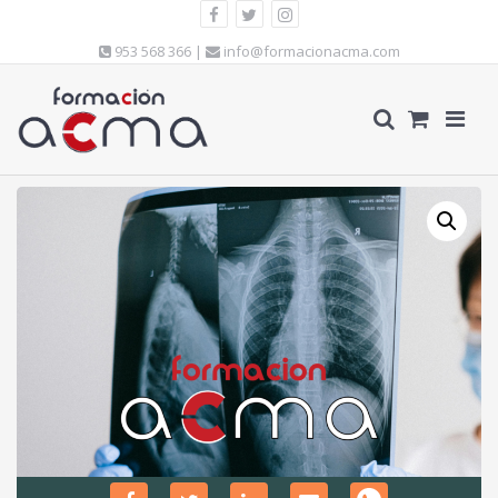
953 568 366 |
info@formacionacma.com