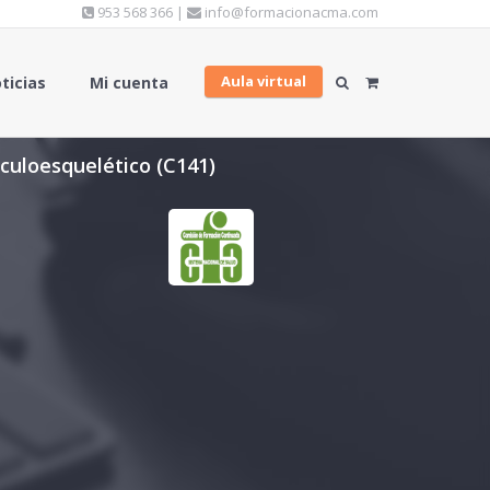
953 568 366 |
info@formacionacma.com
Aula virtual
ticias
Mi cuenta
culoesquelético (C141)