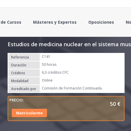
 de Cursos
Másteres y Expertos
Oposiciones
No
Estudios de medicina nuclear en el sistema mus
C141
Referencia
50 horas
Duración
6,3 créditos CFC
Créditos
Online
Modalidad
Comisión de Formación Continuada
Acreditado por
50
€
Matricularme