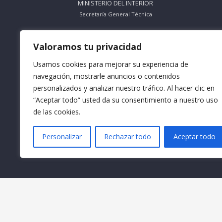
MINISTERIO DEL INTERIOR
Secretaría General Técnica
ORGANISMO SIN ÁNIMO DE LUCRO
Valoramos tu privacidad
Nº Registro 612695
Usamos cookies para mejorar su experiencia de
Teléfono: 953 56 83 66
navegación, mostrarle anuncios o contenidos
personalizados y analizar nuestro tráfico. Al hacer clic en
Horario Mañana: De Lunes a Viernes
9:30 a 13:30
“Aceptar todo” usted da su consentimiento a nuestro uso
de las cookies.
Horario Tarde: De Lunes a Jueves
16:30 a 18:30
Personalizar
Rechazar todo
Aceptar todo
Email: info@formacionacma.com
© Formación Acma