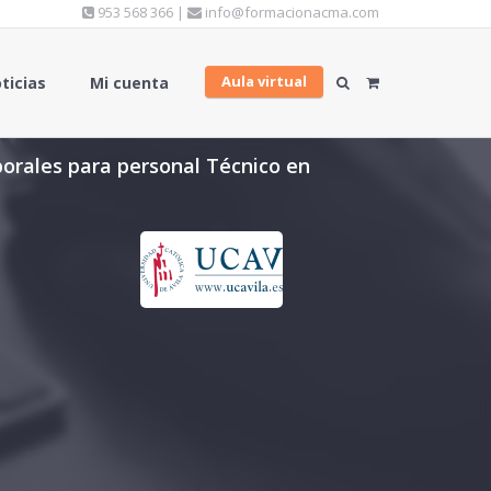
953 568 366 |
info@formacionacma.com
Aula virtual
ticias
Mi cuenta
borales para personal Técnico en