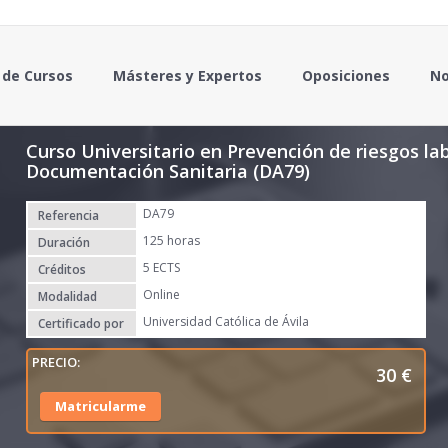
 de Cursos
Másteres y Expertos
Oposiciones
No
Curso Universitario en Prevención de riesgos la
Documentación Sanitaria (DA79)
DA79
Referencia
125 horas
Duración
5 ECTS
Créditos
Online
Modalidad
Universidad Católica de Ávila
Certificado por
30
€
Matricularme