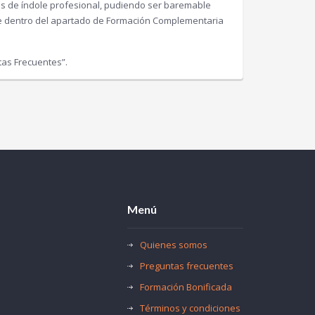
es de índole profesional, pudiendo ser baremable
re dentro del apartado de Formación Complementaria
tas Frecuentes”.
Menú
Quienes somos
Preguntas frecuentes
Formación Bonificada
Términos y condiciones