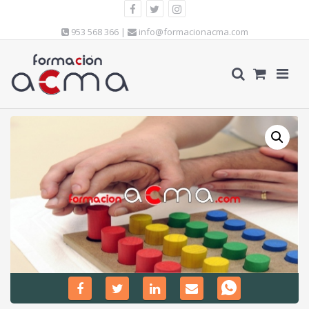
953 568 366 |
info@formacionacma.com