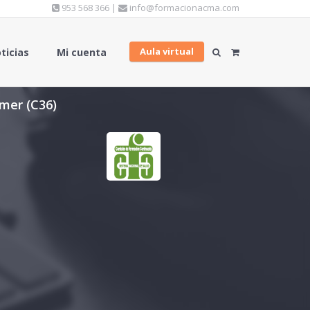
953 568 366 |
info@formacionacma.com
Aula virtual
ticias
Mi cuenta
mer (C36)