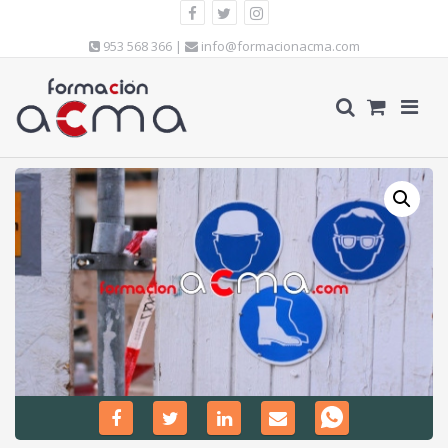
953 568 366 |
info@formacionacma.com