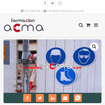
953 568 366 |
info@formacionacma.com