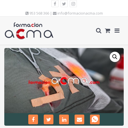
953 568 366 |
info@formacionacma.com