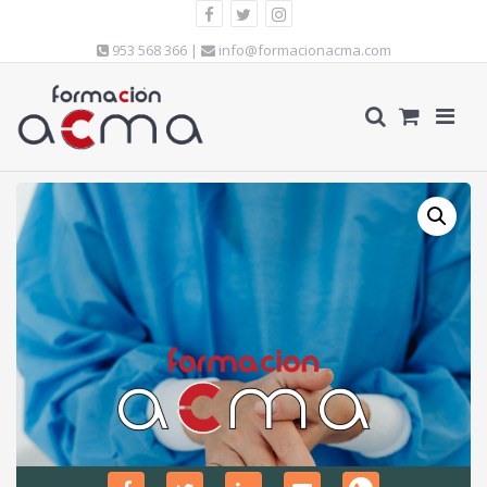
953 568 366 |
info@formacionacma.com