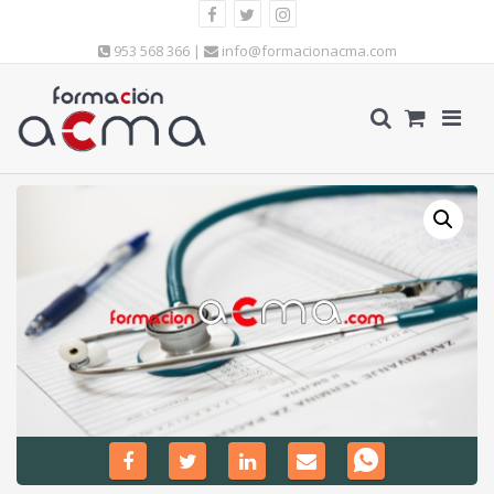
953 568 366 |
info@formacionacma.com