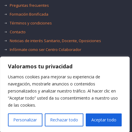
Preguntas frecuentes
Formación Bonificada
Términos y condiciones
Contacto
Noticias de interés Sanitario, Docente, Oposiciones
Infórmate como ser Centro Colaborador
Trabaja con nosotros
Valoramos tu privacidad
Oferta de Empleo Público
Bolsas de Empleo
Usamos cookies para mejorar su experiencia de
navegación, mostrarle anuncios o contenidos
personalizados y analizar nuestro tráfico. Al hacer clic en
“Aceptar todo” usted da su consentimiento a nuestro uso
de las cookies.
© Formación Acma
Personalizar
Rechazar todo
Aceptar todo