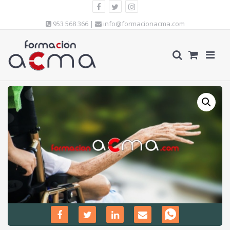
953 568 366 |
info@formacionacma.com