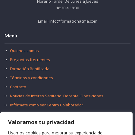
Horario Tarde: De Lunes a Jueves
16:30 a 18:30
Email: info@formacionacma.com
Menú
Quienes somos
Preguntas frecuentes
Formación Bonificada
Términos y condiciones
Contacto
Noticias de interés Sanitario, Docente, Oposiciones
Infórmate como ser Centro Colaborador
Trabaja con nosotros
Valoramos tu privacidad
Oferta de Empleo Público
Bolsas de Empleo
Usamos cookies para mejorar su experiencia de