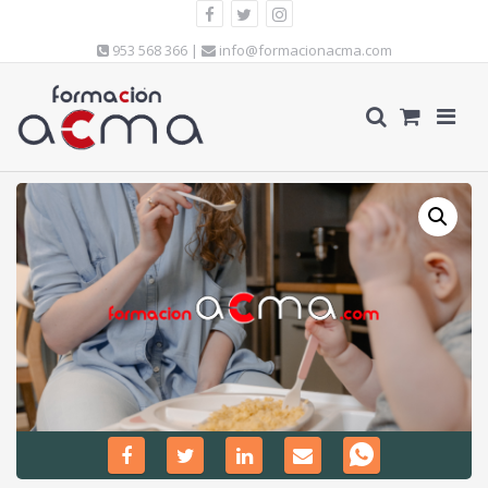
953 568 366 |
info@formacionacma.com