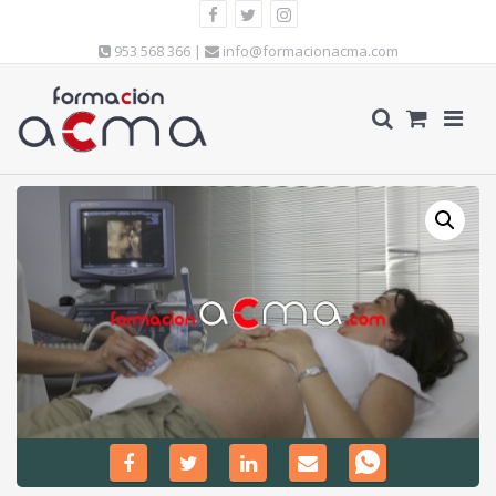
953 568 366 |
info@formacionacma.com