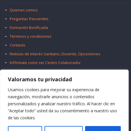
Quienes somos
Preguntas frecuentes
Formación Bonificada
Términos y condiciones
Contacto
Noticias de interés Sanitario, Docente, Oposiciones
Infórmate como ser Centro Colaborador
Trabaja con nosotros
Valoramos tu privacidad
Oferta de Empleo Público
Bolsas de Empleo
Usamos cookies para mejorar su experiencia de
navegación, mostrarle anuncios o contenidos
personalizados y analizar nuestro tráfico. Al hacer clic en
“Aceptar todo” usted da su consentimiento a nuestro uso
de las cookies.
© Formación Acma