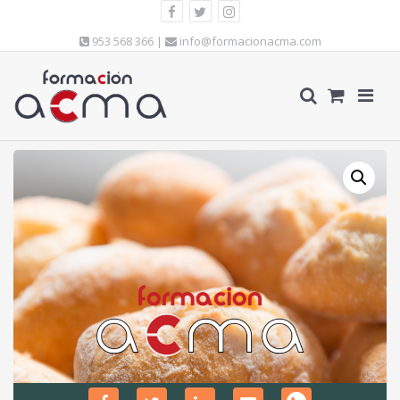
953 568 366 |
info@formacionacma.com