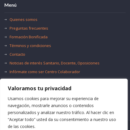
Menú
Quienes somos
Preguntas frecuentes
Formación Bonificada
Términos y condiciones
Contacto
Noticias de interés Sanitario, Docente, Oposiciones
Infórmate como ser Centro Colaborador
Trabaja con nosotros
Valoramos tu privacidad
Oferta de Empleo Público
Bolsas de Empleo
Usamos cookies para mejorar su experiencia de
navegación, mostrarle anuncios o contenidos
personalizados y analizar nuestro tráfico. Al hacer clic en
“Aceptar todo” usted da su consentimiento a nuestro uso
de las cookies.