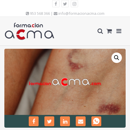
953 568 366 |
info@formacionacma.com