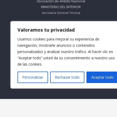
Asociación de Ámbito Nacional
MINISTERIO DEL INTERIOR
Secretaría General Técnica
ORGANISMO SIN ÁNIMO DE LUCRO
Valoramos tu privacidad
Nº Registro 612695
Usamos cookies para mejorar su experiencia de
Teléfono: 953 56 83 66
navegación, mostrarle anuncios o contenidos
personalizados y analizar nuestro tráfico. Al hacer clic en
Horario Mañana: De Lunes a Viernes
9:30 a 13:30
“Aceptar todo” usted da su consentimiento a nuestro uso
de las cookies.
Horario Tarde: De Lunes a Jueves
16:30 a 18:30
Personalizar
Rechazar todo
Aceptar todo
Email: info@formacionacma.com
© Formación Acma