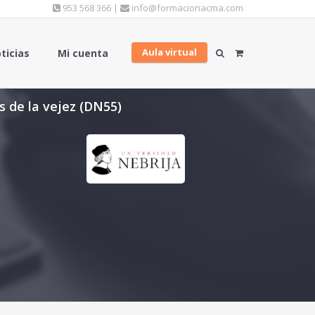
953 568 366 |
info@formacionacma.com
Aula virtual
ticias
Mi cuenta
s de la vejez (DN55)