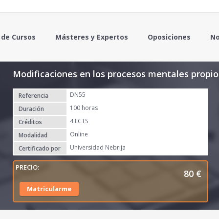
 de Cursos
Másteres y Expertos
Oposiciones
No
Modificaciones en los procesos mentales propio
DN55
Referencia
100 horas
Duración
4 ECTS
Créditos
Online
Modalidad
Universidad Nebrija
Certificado por
80
€
Matricularme