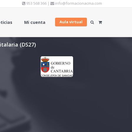
953 568 366 |
info@formacionacma.com
Aula virtual
ticias
Mi cuenta
talaria (DS27)