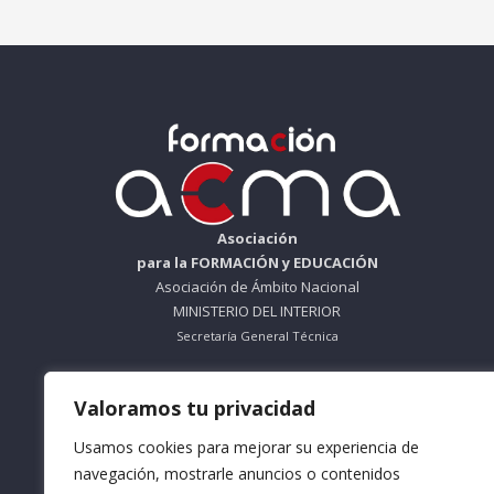
Asociación
para la FORMACIÓN y EDUCACIÓN
Asociación de Ámbito Nacional
MINISTERIO DEL INTERIOR
Secretaría General Técnica
ORGANISMO SIN ÁNIMO DE LUCRO
Valoramos tu privacidad
Nº Registro 612695
Usamos cookies para mejorar su experiencia de
Teléfono: 953 56 83 66
navegación, mostrarle anuncios o contenidos