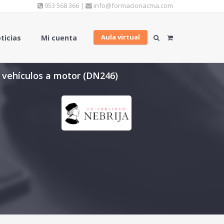
953 568 366 |
info@formacionacma.com
Aula virtual
ticias
Mi cuenta
de vehículos a motor (DN246)