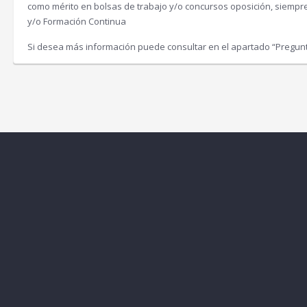
como mérito en bolsas de trabajo y/o concursos oposición, siemp
y/o Formación Continua
Si desea más información puede consultar en el apartado “Pregun