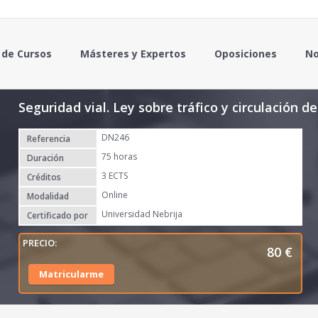
 de Cursos
Másteres y Expertos
Oposiciones
No
Seguridad vial. Ley sobre tráfico y circulación 
DN246
Referencia
75 horas
Duración
3 ECTS
Créditos
Online
Modalidad
Universidad Nebrija
Certificado por
80
€
Matricularme