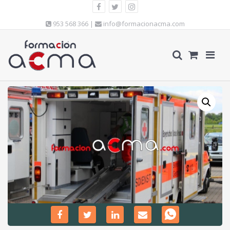
953 568 366 |
info@formacionacma.com