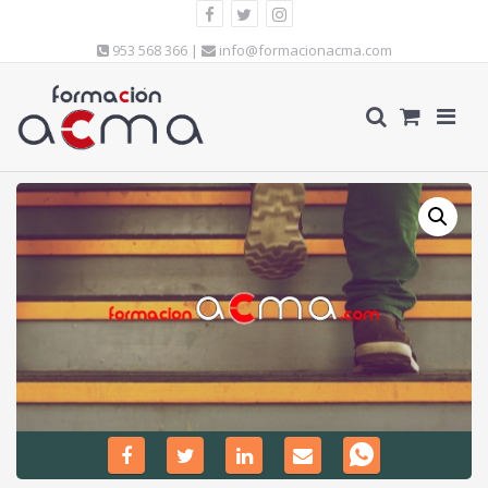
953 568 366 |
info@formacionacma.com