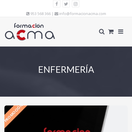
953 568 366 |
info@formacionacma.com
ENFERMERÍA
PROMOCIÓN