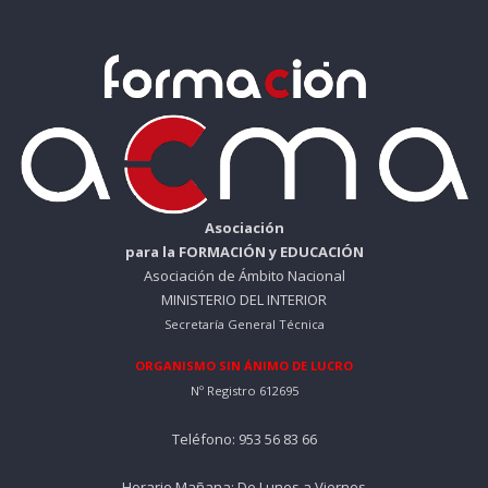
i
t
g
u
i
a
n
l
a
e
l
s
e
:
r
1
a
4
:
0
Asociación
5
para la FORMACIÓN y EDUCACIÓN
9
€
Asociación de Ámbito Nacional
0
.
MINISTERIO DEL INTERIOR
Secretaría General Técnica
€
.
ORGANISMO SIN ÁNIMO DE LUCRO
Nº Registro 612695
Teléfono: 953 56 83 66
Horario Mañana: De Lunes a Viernes