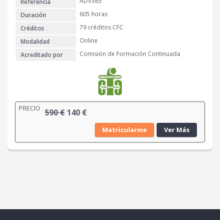
ADV385
Referencia
2
€
6
.
605 horas
Duración
0
79 créditos CFC
Créditos
Online
Modalidad
€
Comisión de Formación Continuada
Acreditado por
.
PRECIO
E
E
590
€
140
€
l
l
Matricularme
Ver Más
p
p
r
r
e
e
c
c
i
i
o
o
o
a
r
c