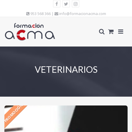
953 568 366 |
info@formacionacma.com
VETERINARIOS
PROMOCIÓN