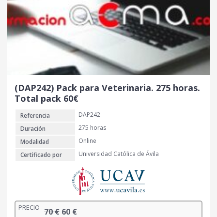
(DAP242) Pack para Veterinaria. 275 horas.
Total pack 60€
DAP242
Referencia
275 horas
Duración
Online
Modalidad
Universidad Católica de Ávila
Certificado por
PRECIO
E
E
70
€
60
€