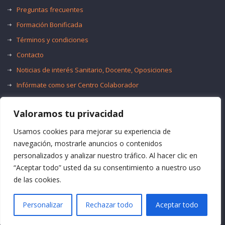
Preguntas frecuentes
Formación Bonificada
Términos y condiciones
Contacto
Noticias de interés Sanitario, Docente, Oposiciones
Infórmate como ser Centro Colaborador
Trabaja con nosotros
Valoramos tu privacidad
Oferta de Empleo Público
Bolsas de Empleo
Usamos cookies para mejorar su experiencia de
navegación, mostrarle anuncios o contenidos
personalizados y analizar nuestro tráfico. Al hacer clic en
“Aceptar todo” usted da su consentimiento a nuestro uso
de las cookies.
© Formación Acma
Personalizar
Rechazar todo
Aceptar todo