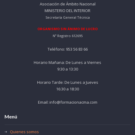
0
.
Asociación de Ámbito Nacional
MINISTERIO DEL INTERIOR
€
Secretaría General Técnica
.
ORGANISMO SIN ÁNIMO DE LUCRO
Nº Registro 612695
Teléfono: 953 56 83 66
Horario Mañana: De Lunes a Viernes
9:30 a 13:30
Horario Tarde: De Lunes a Jueves
16:30 a 18:30
Email: info@formacionacma.com
Menú
Quienes somos