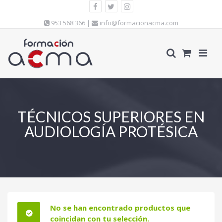
953 568 366 |
info@formacionacma.com
TÉCNICOS SUPERIORES EN
AUDIOLOGÍA PROTÉSICA
No se han encontrado productos que
coincidan con tu selección.