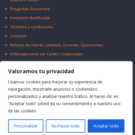
Preguntas frecuentes
Formación Bonificada
Términos y condiciones
Contacto
Noticias de interés Sanitario, Docente, Oposiciones
Infórmate como ser Centro Colaborador
Trabaja con nosotros
Valoramos tu privacidad
Oferta de Empleo Público
Bolsas de Empleo
Usamos cookies para mejorar su experiencia de
navegación, mostrarle anuncios o contenidos
personalizados y analizar nuestro tráfico. Al hacer clic en
“Aceptar todo” usted da su consentimiento a nuestro uso
de las cookies.
© Formación Acma
Personalizar
Rechazar todo
Aceptar todo