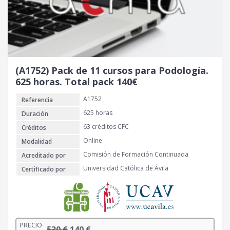
g
u
i
a
n
l
a
e
l
s
e
:
r
1
(A1752) Pack de 11 cursos para Podología.
a
3
625 horas. Total pack 140€
:
0
A1752
Referencia
5
0
€
625 horas
Duración
0
.
63 créditos CFC
Créditos
Online
Modalidad
€
Comisión de Formación Continuada
Acreditado por
.
Universidad Católica de Ávila
Certificado por
PRECIO
E
E
530
€
140
€