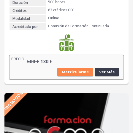
4
€
500 horas
Duración
0
.
63 créditos CFC
Créditos
Online
Modalidad
€
Comisión de Formación Continuada
Acreditado por
.
PRECIO
E
E
500
€
130
€
l
l
Matricularme
Ver Más
p
p
r
r
e
e
PROMOCIÓN
c
c
i
i
o
o
o
a
r
c
i
t