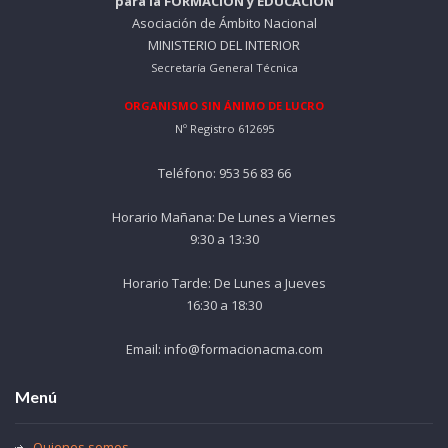
para la FORMACIÓN y EDUCACIÓN
3
€
Asociación de Ámbito Nacional
0
.
MINISTERIO DEL INTERIOR
Secretaría General Técnica
€
.
ORGANISMO SIN ÁNIMO DE LUCRO
Nº Registro 612695
Teléfono: 953 56 83 66
Horario Mañana: De Lunes a Viernes
9:30 a 13:30
Horario Tarde: De Lunes a Jueves
16:30 a 18:30
Email: info@formacionacma.com
Menú
Quienes somos