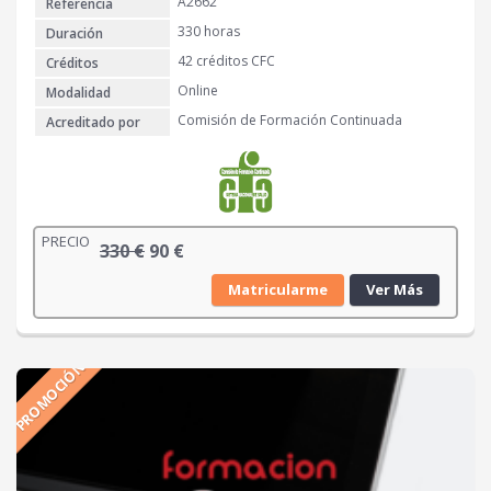
A2662
Referencia
2
€
7
.
330 horas
Duración
0
42 créditos CFC
Créditos
Online
Modalidad
€
Comisión de Formación Continuada
Acreditado por
.
PRECIO
E
E
330
€
90
€
l
l
Matricularme
Ver Más
p
p
r
r
e
e
PROMOCIÓN
c
c
i
i
o
o
o
a
r
c