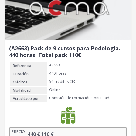
i
t
g
u
i
a
n
l
a
e
l
s
e
:
r
9
(A2663) Pack de 9 cursos para Podología.
a
0
440 horas. Total pack 110€
:
A2663
Referencia
3
€
3
.
440 horas
Duración
0
56 créditos CFC
Créditos
Online
Modalidad
€
Comisión de Formación Continuada
Acreditado por
.
PRECIO
E
E
440
€
110
€