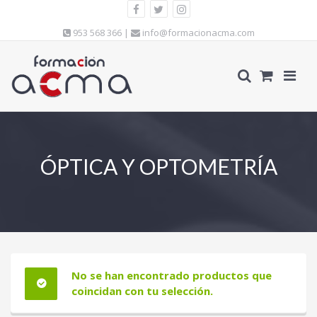
953 568 366 |
info@formacionacma.com
ÓPTICA Y OPTOMETRÍA
No se han encontrado productos que
coincidan con tu selección.