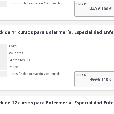
€
Comisión de Formación Continuada
PRECIO
i
a
.
E
E
440
€
100
€
n
l
l
l
a
e
p
p
l
s
r
r
e
:
e
e
ck de 11 cursos para Enfermería. Especialidad Enfe
r
9
c
c
a
0
i
i
:
A2424
o
o
3
€
o
a
497 horas
3
.
r
c
64 créditos CFC
0
i
t
Online
g
u
€
Comisión de Formación Continuada
PRECIO
i
a
.
E
E
490
€
110
€
n
l
l
l
a
e
p
p
l
s
r
r
e
:
e
e
ck de 12 cursos para Enfermería. Especialidad Enfe
r
1
c
c
a
0
i
i