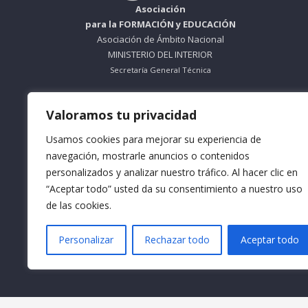
Asociación
para la FORMACIÓN y EDUCACIÓN
Asociación de Ámbito Nacional
MINISTERIO DEL INTERIOR
Secretaría General Técnica
ORGANISMO SIN ÁNIMO DE LUCRO
Valoramos tu privacidad
Nº Registro 612695
Usamos cookies para mejorar su experiencia de
Teléfono: 953 56 83 66
navegación, mostrarle anuncios o contenidos
personalizados y analizar nuestro tráfico. Al hacer clic en
Horario Mañana: De Lunes a Viernes
9:30 a 13:30
“Aceptar todo” usted da su consentimiento a nuestro uso
de las cookies.
Horario Tarde: De Lunes a Jueves
16:30 a 18:30
Personalizar
Rechazar todo
Aceptar todo
Email: info@formacionacma.com