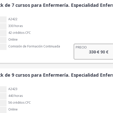
e
:
e
e
ck de 7 cursos para Enfermería. Especialidad Enfer
r
7
c
c
a
0
i
i
:
A2422
o
o
2
€
o
a
330 horas
2
.
r
c
42 créditos CFC
0
i
t
Online
g
u
€
Comisión de Formación Continuada
PRECIO
i
a
.
E
E
330
€
90
€
n
l
l
l
a
e
p
p
l
s
r
r
e
:
e
e
ck de 9 cursos para Enfermería. Especialidad Enfer
r
8
c
c
a
0
i
i
:
A2423
o
o
2
€
o
a
440 horas
7
.
r
c
56 créditos CFC
0
i
t
Online
g
u