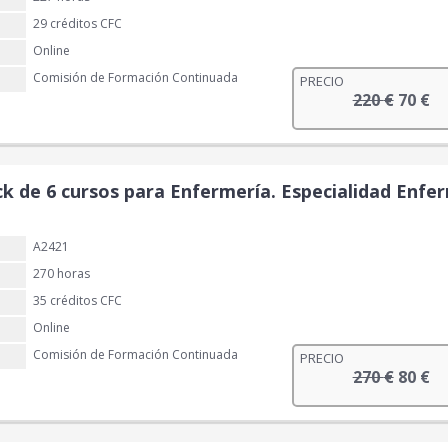
29 créditos CFC
Online
Comisión de Formación Continuada
PRECIO
E
E
220
€
70
€
l
l
p
p
r
r
e
e
ck de 6 cursos para Enfermería. Especialidad Enfer
c
c
i
i
A2421
o
o
o
a
270 horas
r
c
35 créditos CFC
i
t
Online
g
u
Comisión de Formación Continuada
PRECIO
i
a
E
E
270
€
80
€
n
l
l
l
a
e
p
p
l
s
r
r