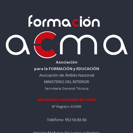
i
t
g
u
i
a
n
l
a
e
l
s
e
:
r
8
a
0
:
Asociación
1
€
para la FORMACIÓN y EDUCACIÓN
0
.
Asociación de Ámbito Nacional
0
MINISTERIO DEL INTERIOR
Secretaría General Técnica
€
.
ORGANISMO SIN ÁNIMO DE LUCRO
Nº Registro 612695
Teléfono: 953 56 83 66
Horario Mañana: De Lunes a Viernes