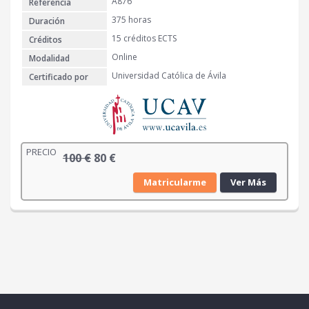
A876
Referencia
1
4
€
375 horas
Duración
0
.
15 créditos ECTS
Créditos
Online
Modalidad
€
Universidad Católica de Ávila
Certificado por
.
PRECIO
E
E
100
€
80
€
l
l
Matricularme
Ver Más
p
p
r
r
e
e
c
c
i
i
o
o
o
a
r
c