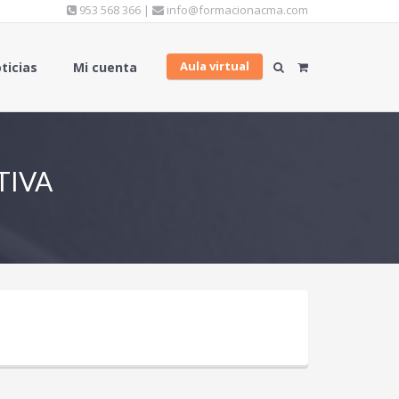
953 568 366 |
info@formacionacma.com
Aula virtual
ticias
Mi cuenta
TIVA