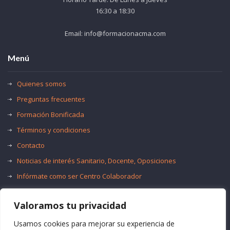
16:30 a 18:30
Email: info@formacionacma.com
Menú
Quienes somos
Preguntas frecuentes
Formación Bonificada
Términos y condiciones
Contacto
Noticias de interés Sanitario, Docente, Oposiciones
Infórmate como ser Centro Colaborador
Trabaja con nosotros
Valoramos tu privacidad
Oferta de Empleo Público
Bolsas de Empleo
Usamos cookies para mejorar su experiencia de