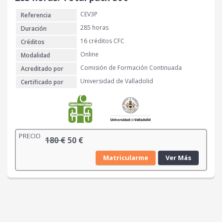
:
CEV3P
Referencia
1
€
3
.
285 horas
Duración
0
16 créditos CFC
Créditos
Online
Modalidad
€
Comisión de Formación Continuada
Acreditado por
.
Universidad de Valladolid
Certificado por
PRECIO
E
E
180
€
50
€
l
l
Matricularme
Ver Más
p
p
r
r
e
e
c
c
i
i
o
o