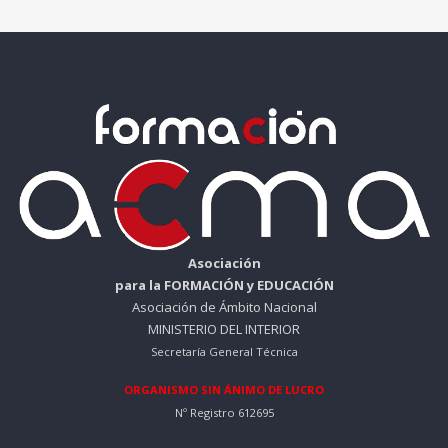
o
a
r
c
i
t
g
u
i
a
n
l
a
e
l
s
e
:
r
5
a
0
:
Asociación
1
€
para la FORMACIÓN y EDUCACIÓN
8
.
Asociación de Ámbito Nacional
0
MINISTERIO DEL INTERIOR
Secretaría General Técnica
€
.
ORGANISMO SIN ÁNIMO DE LUCRO
Nº Registro 612695