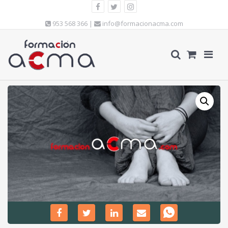
953 568 366 |
info@formacionacma.com