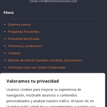
Email: info@formacionacma.com
Menú
Quienes somos
Preguntas frecuentes
Formación Bonificada
Términos y condiciones
Contacto
Noticias de interés Sanitario, Docente, Oposiciones
Infórmate como ser Centro Colaborador
Trabaja con nosotros
Valoramos tu privacidad
Oferta de Empleo Público
Bolsas de Empleo
Usamos cookies para mejorar su experiencia de
navegación, mostrarle anuncios o contenidos
personalizados y analizar nuestro tráfico. Al hacer clic en
“Aceptar todo” usted da su consentimiento a nuestro uso