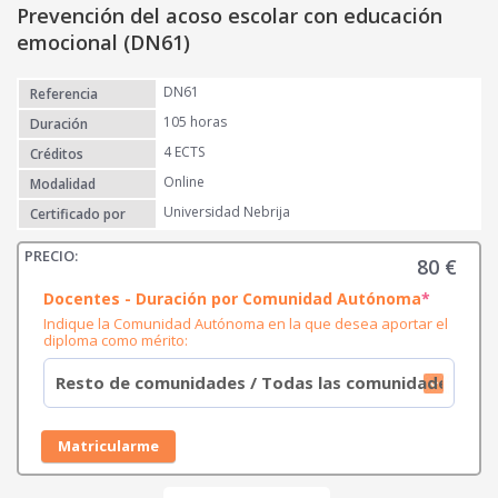
Prevención del acoso escolar con educación
emocional (DN61)
DN61
Referencia
105 horas
Duración
4 ECTS
Créditos
Online
Modalidad
Universidad Nebrija
Certificado por
80
€
(
Docentes - Duración por Comunidad Autónoma
*
r
Indique la Comunidad Autónoma en la que desea aportar el
e
diploma como mérito:
q
u
i
r
e
d
Matricularme
)