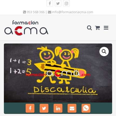
953 568 366 |
info@formacionacma.com