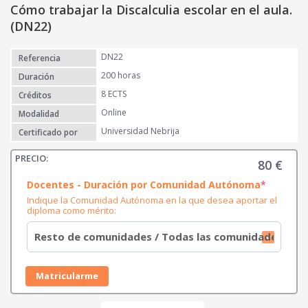
Cómo trabajar la Discalculia escolar en el aula.
(DN22)
DN22
Referencia
200 horas
Duración
8 ECTS
Créditos
Online
Modalidad
Universidad Nebrija
Certificado por
80
€
(
Docentes - Duración por Comunidad Autónoma
*
r
Indique la Comunidad Autónoma en la que desea aportar el
e
diploma como mérito:
q
u
i
r
e
d
Matricularme
)