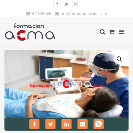
953 568 366 |
info@formacionacma.com