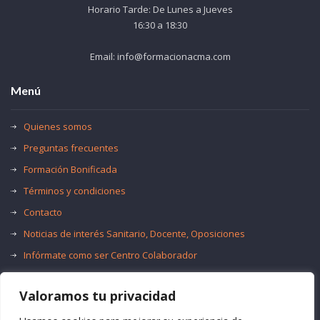
Horario Tarde: De Lunes a Jueves
16:30 a 18:30
Email: info@formacionacma.com
Menú
Quienes somos
Preguntas frecuentes
Formación Bonificada
Términos y condiciones
Contacto
Noticias de interés Sanitario, Docente, Oposiciones
Infórmate como ser Centro Colaborador
Trabaja con nosotros
Valoramos tu privacidad
Oferta de Empleo Público
Bolsas de Empleo