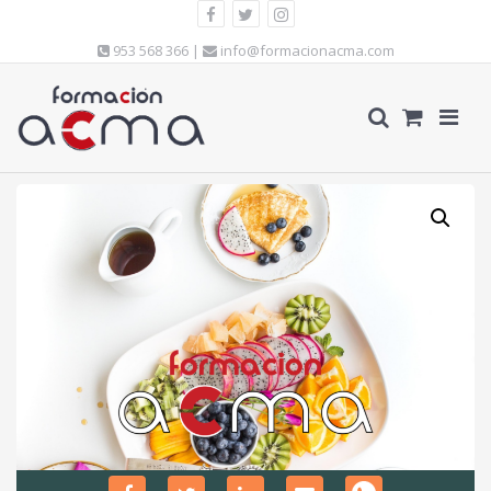
953 568 366 |
info@formacionacma.com