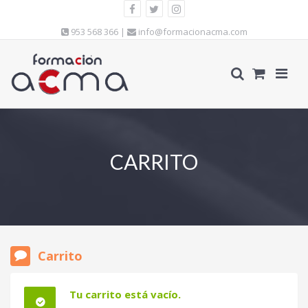
953 568 366 |
info@formacionacma.com
CARRITO
Carrito
Tu carrito está vacío.