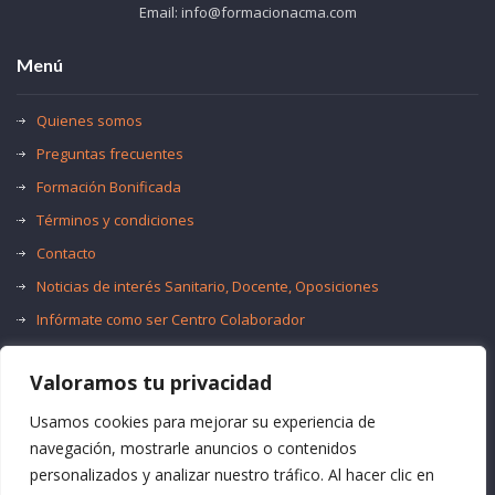
Email: info@formacionacma.com
Menú
Quienes somos
Preguntas frecuentes
Formación Bonificada
Términos y condiciones
Contacto
Noticias de interés Sanitario, Docente, Oposiciones
Infórmate como ser Centro Colaborador
Trabaja con nosotros
Valoramos tu privacidad
Oferta de Empleo Público
Bolsas de Empleo
Usamos cookies para mejorar su experiencia de
navegación, mostrarle anuncios o contenidos
personalizados y analizar nuestro tráfico. Al hacer clic en